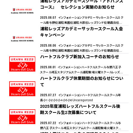
浦和レッズアカデミースクール『アドバンス
コース』 セレクション実施のお知らせ
2025.08.07
インフォメーション
アカデミーサッカースクール
スク
ール
南与野校
浦和美園校
浦和大原校
レッズランド校
朝霞台校
狭
山校
浦和レッズアカデミーサッカースクール入会
所沢校
幸手校
熊谷校
キャンペーン
2025.08.06
インフォメーション
アカデミーサッカースクール
スク
ール
南与野校
浦和美園校
浦和大原校
レッズランド校
朝霞台校
狭
山校
ハートフルクラブ新加入コーチのお知らせ
所沢校
幸手校
熊谷校
2025.08.01
インフォメーション
ハートフルスクール
与野八王子
スクール
埼玉スタジアムスクール
浦和駒場火曜スクール
レッズラ
ンドスクール
ハートフルクラブ休業期間のお知らせについ
浦和駒場金曜スクール
くまがやドームスクール
て
2025.07.27
インフォメーション
ハートフルスクール
スクール
年
長
小1
小2
小3
小4
小5
小6
Uncategorized
2025年度浦和レッズハートフルスクール後
期スクール生2次募集について
2025.07.22
インフォメーション
ハートフルスクール
スクール
与
野八王子スクール
埼玉スタジアムスクール
浦和駒場火曜スクー
ル
レッズランドスクール
浦和駒場金曜スクール
くまがやドームスク