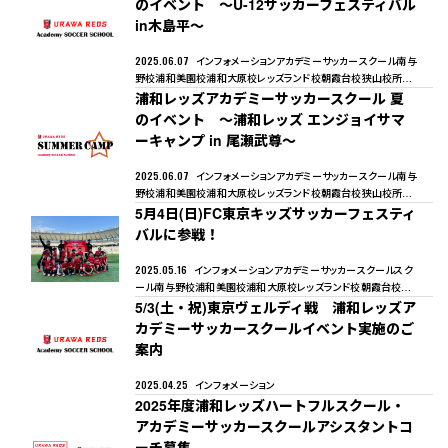
のイベント ～U-12サッカーフェスティバル
in木島平～
2025.06.07
インフォメーション
アカデミーサッカースクール
南与
野校
浦和美園校
浦和大原校
レッズランド校
朝霞台校
狭山校
所沢
校
浦和レッズアカデミーサッカースクール 夏
幸手校
熊谷校
のイベント ～浦和レッズ エンジョイサマ
ーキャンプ in 尾瀬武尊～
2025.06.07
インフォメーション
アカデミーサッカースクール
南与
野校
浦和美園校
浦和大原校
レッズランド校
朝霞台校
狭山校
所沢
校
5月4日(日)FC東京キッズサッカーフェスティ
幸手校
熊谷校
バルに参戦！
2025.05.16
インフォメーション
アカデミーサッカースクール
スク
ール
南与野校
浦和美園校
浦和大原校
レッズランド校
朝霞台校
狭
山校
5/3(土・祝)東京ヴェルディ戦 浦和レッズア
所沢校
幸手校
熊谷校
カデミーサッカースクールイベント実施のご
案内
2025.04.25
インフォメーション
2025年度浦和レッズハートフルスクール・
アカデミーサッカースクールアシスタントコ
ーチ募集