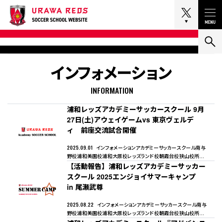
Tog
インフォメーション
INFORMATION
浦和レッズアカデミーサッカースクール 9月
27日(土)アウェイゲームvs 東京ヴェルデ
ィ 前座交流試合開催
2025.09.01
インフォメーション
アカデミーサッカースクール
南与
野校
浦和美園校
浦和大原校
レッズランド校
朝霞台校
狭山校
所沢
校
【活動報告】浦和レッズアカデミーサッカー
幸手校
熊谷校
スクール 2025エンジョイサマーキャンプ
in 尾瀬武尊
2025.08.22
インフォメーション
アカデミーサッカースクール
南与
野校
浦和美園校
浦和大原校
レッズランド校
朝霞台校
狭山校
所沢
校
幸手校
熊谷校