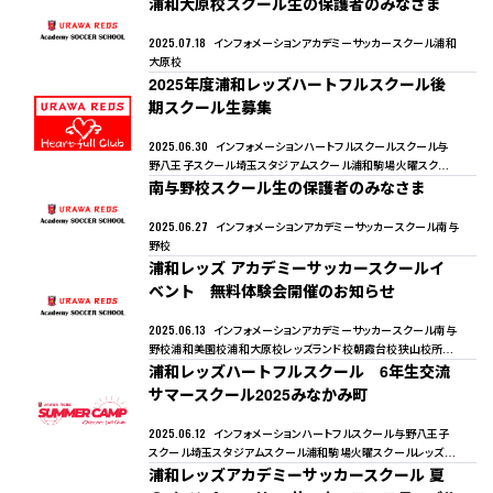
浦和大原校スクール生の保護者のみなさま
ール
年中
年長
小1
小2
小3
小4
小5
小6
女子
2025.07.18
インフォメーション
アカデミーサッカースクール
浦和
大原校
2025年度浦和レッズハートフルスクール後
期スクール生募集
2025.06.30
インフォメーション
ハートフルスクール
スクール
与
野八王子スクール
埼玉スタジアムスクール
浦和駒場火曜スクー
ル
南与野校スクール生の保護者のみなさま
レッズランドスクール
浦和駒場金曜スクール
くまがやドームスク
ール
年中
年長
小1
小2
小3
小4
小5
小6
女子
2025.06.27
インフォメーション
アカデミーサッカースクール
南与
野校
浦和レッズ アカデミーサッカースクールイ
ベント 無料体験会開催のお知らせ
2025.06.13
インフォメーション
アカデミーサッカースクール
南与
野校
浦和美園校
浦和大原校
レッズランド校
朝霞台校
狭山校
所沢
校
浦和レッズハートフルスクール 6年生交流
幸手校
熊谷校
サマースクール2025みなかみ町
2025.06.12
インフォメーション
ハートフルスクール
与野八王子
スクール
埼玉スタジアムスクール
浦和駒場火曜スクール
レッズラ
ンドスクール
浦和レッズアカデミーサッカースクール 夏
浦和駒場金曜スクール
くまがやドームスクール