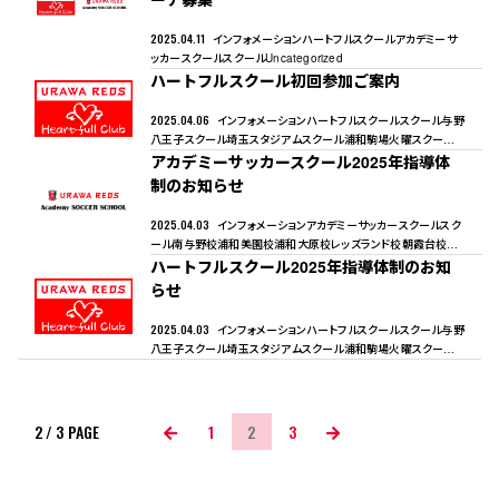
2025.04.11
インフォメーション
ハートフルスクール
アカデミーサ
ッカースクール
スクール
Uncategorized
ハートフルスクール初回参加ご案内
2025.04.06
インフォメーション
ハートフルスクール
スクール
与野
八王子スクール
埼玉スタジアムスクール
浦和駒場火曜スクール
レ
ッズランドスクール
アカデミーサッカースクール2025年指導体
浦和駒場金曜スクール
くまがやドームスクール
制のお知らせ
2025.04.03
インフォメーション
アカデミーサッカースクール
スク
ール
南与野校
浦和美園校
浦和大原校
レッズランド校
朝霞台校
狭
山校
ハートフルスクール2025年指導体制のお知
所沢校
幸手校
熊谷校
らせ
2025.04.03
インフォメーション
ハートフルスクール
スクール
与野
八王子スクール
埼玉スタジアムスクール
浦和駒場火曜スクール
レ
ッズランドスクール
浦和駒場金曜スクール
くまがやドームスクール
Previous
Next
2 / 3
PAGE
1
2
3