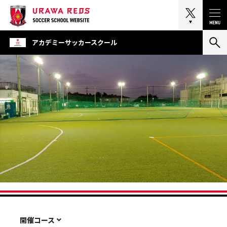
Tog
アカデミーサッカースクール
狭山市下広瀬
狭山校
開催コース