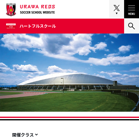
Tog
ハートフルスクール
熊谷市上川上
くまがやドームスクール
開催クラス