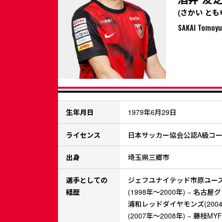
(さかい とも
SAKAI Tomoyu
生年月日
1979年6月29日
ライセンス
日本サッカー協会公認A級コ
出身
埼玉県三郷市
選手としての
ジェフユナイテッド市原ユース
経歴
(1998年～2000年) − 名古屋
浦和レッドダイヤモンズ(2004
(2007年～2008年) − 藤枝MY