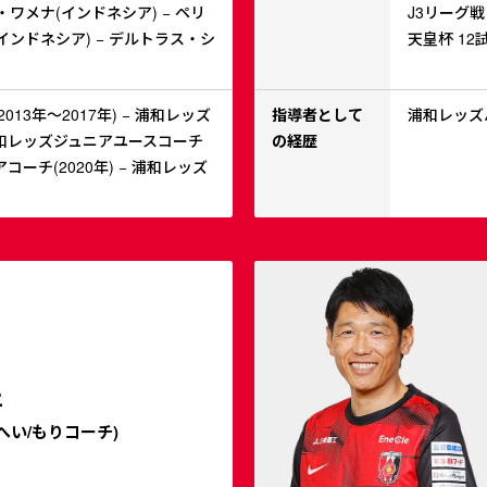
・ワメナ(インドネシア) − ペリ
J3リーグ戦
ンドネシア) − デルトラス・シ
天皇杯 12
13年～2017年) − 浦和レッズ
指導者として
浦和レッズハ
 浦和レッズジュニアユースコーチ
の経歴
アコーチ(2020年) − 浦和レッズ
平
へい/もりコーチ)