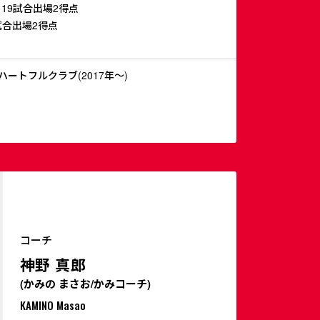
 19試合出場2得点
試合出場2得点
ートフルクラブ(2017年～)
コーチ
神野 真郎
(かみの まさお/かみコーチ)
KAMINO Masao