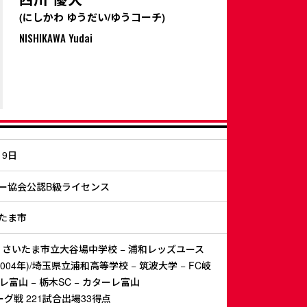
(にしかわ ゆうだい/ゆうコーチ)
NISHIKAWA Yudai
19日
ー協会公認B級ライセンス
たま市
− さいたま市立大谷場中学校 − 浦和レッズユース
2004年)/埼玉県立浦和高等学校 − 筑波大学 − FC岐
ーレ富山 − 栃木SC − カターレ富山
ーグ戦 221試合出場33得点