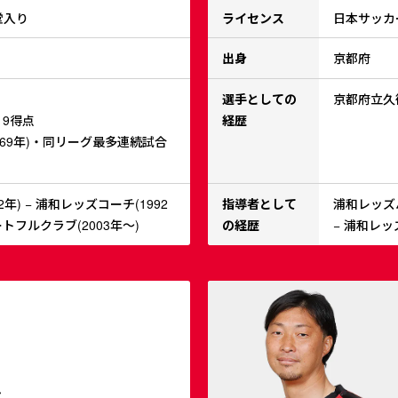
堂入り
ライセンス
日本サッカー
出身
京都府
選手としての
京都府立久御
・9得点
経歴
69年)・同リーグ最多連続試合
年) − 浦和レッズコーチ(1992
指導者として
浦和レッズ
ートフルクラブ(2003年～)
の経歴
− 浦和レッ
之