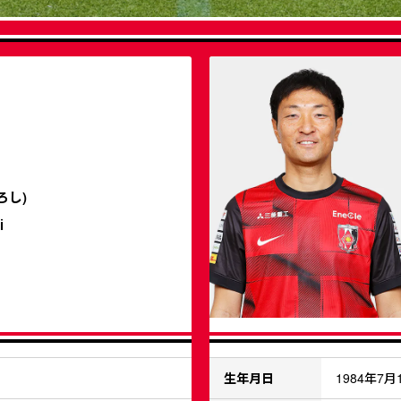
ろし)
i
生年月日
1984年7月