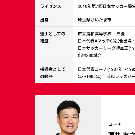
ライセンス
2010年第7回日本サッカー殿
出身
埼玉県さいたま市
選手としての
市立浦和高等学校 − 三菱
経歴
日本代表Aマッチ63試合出場
日本サッカーリーグ得点王(19
出場260試合
指導者として
日本代表コーチ(1987年～1992
の経歴
年～1994年) − 浦和レッズハ
コーチ
酒井 友