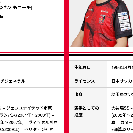
ゆき/ともコーチ)
ki
生年月日
1986年4月
ーチジェネラル
ライセンス
日本サッカ
出身
埼玉県さい
 − ジェフユナイテッド市原
選手としての
大谷場SS 
グランパス(2001年～2003年) −
経歴
(2002年～
年～2007年) − ヴィッセル神戸
阜 − カタ
FC(2009年) − ペリタ・ジャヤ
※通算J2リ