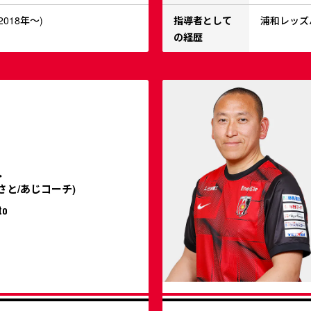
018年～)
指導者として
浦和レッズハ
の経歴
人
さと/あじコーチ)
to