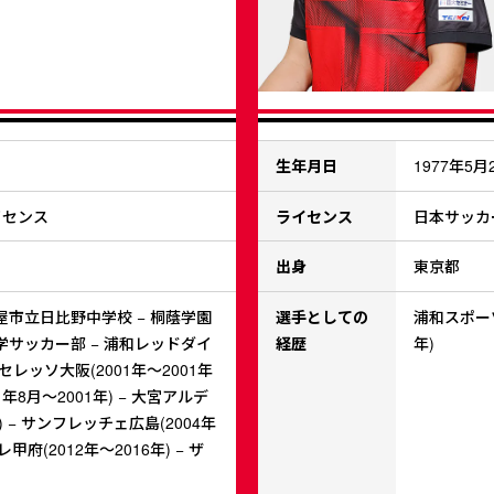
生年月日
1977年5月
イセンス
ライセンス
日本サッカ
出身
東京都
屋市立日比野中学校 − 桐蔭学園
選手としての
浦和スポーツ
学サッカー部 − 浦和レッドダイ
経歴
年)
− セレッソ大阪(2001年～2001年
1年8月～2001年) − 大宮アルデ
) − サンフレッチェ広島(2004年
甲府(2012年～2016年) − ザ