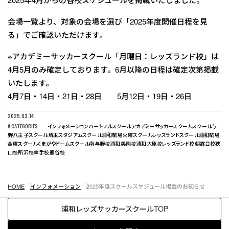
会場一覧より、対象の会場を選び「2025年度開催日程を見
る」でご確認いただけます。
※アカデミーサッカースクール「月曜日：レッズランド校」は
4月5月のみ確定しております。6月以降の日程は確定次第掲載
いたします。
4月7日・14日・21日・28日 5月12日・19日・26日
2025.03.14
# CATEGORIES
インフォメーション
ハートフルスクール
アカデミーサッカースクール
スクール
与
野八王子スクール
埼玉スタジアムスクール
浦和駒場火曜スクール
レッズランドスクール
浦和駒場
金曜スクール
くまがやドームスクール
南与野校
浦和美園校
浦和大原校
レッズランド校
朝霞台校
狭
山校
所沢校
幸手校
熊谷校
HOME
インフォメーション
2025年度スクールスケジュール掲載のお知らせ
浦和レッズサッカースクールTOP